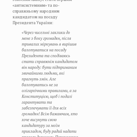
«антисистемним» та по-
справжньому народним
кандидатом на посаду
Президента України:
«
Через чисельні заклики до
мене з боку громадян, після
тривалих міркувань я вирішив
балотуватися на посаду
Президента та сподіваюсь
стати справжнім кандидатом
він народу: бути підтриманим
звичайними людьми, які
прагнуть змін. Але
балотуватись не за
олігархічними правилами, а за
Конституцією, щоб і подалі
гарантувати та
забезпечувати її для всіх
громадян! Всім бажаючим, хто
хоче висунути свою
кандидатуру за моїм
прикладом, буду радий надати