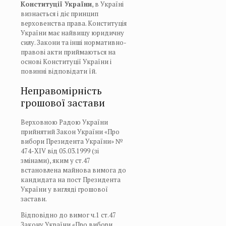
Конституції України
, в Україні
визнається і діє принцип
верховенства права. Конституція
України має найвищу юридичну
силу. Закони та інші нормативно-
правові акти приймаються на
основі Конституції України і
повинні відповідати їй.
Неправомірність
грошової застави
Верховною Радою України
прийнятий Закон України «Про
вибори Президента України» №
474-XIV від 05.03.1999 (зі
змінами), яким у ст.47
встановлена майнова вимога до
кандидата на пост Президента
України у вигляді грошової
застави.
Відповідно до вимог ч.1 ст.47
Закону України «Про вибори