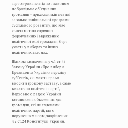
зареєстроване згідно з законом
добровільне об’єднання
громадян – прихильників певної
загальнонаціональної програми
суспільного розвитку, що має
своєю метою сприяння
формуванню і вираженню
політичної волі громадян, бере
участь у виборах та інших
політичних заходах.
Шляхом визначення у ч.1 ст.47
Закону України «Про вибори
Президента України» переліку
суб’єктів, які мають право
вносити грошову заставу, а саме
виключно політичні партії,
Верховною радою України
встановлені обмеження для
громадян, які не є членами
політичних партій, що є
порушенням норм, закріплених
ч.2 ст.24 Конституції України.