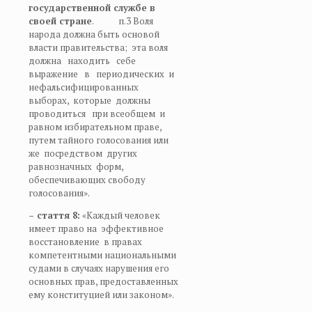
государственной службе в
своей стране
. п.3 Воля
народа должна быть основой
власти правительства; эта воля
должна находить себе
выражение в периодических и
нефальсифицированных
выборах, которые должны
проводиться при всеобщем и
равном избирательном праве,
путем тайного голосования или
же посредством других
равнозначных форм,
обеспечивающих свободу
голосования».
– стаття 8:
«Каждый человек
имеет право на эффективное
восстановление в правах
компетентными национальными
судами в случаях нарушения его
основных прав, предоставленных
ему конституцией или законом».