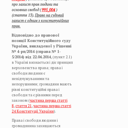
про захист прав людини та
основних свобод (
995_004
)
(стаття 13).
Право на судовий
захист є одним з конституційних
прав.
Відповідно до правової
позиції Конституційного суду
України, викладеної у Рішенні
№ 4-рп/2014 (справа № 1-
5/2014) від 22.04.2014
, (пункт 2.1)
в Україні визнається і діє принцип
верховенства права; права і
свободи людини є
невідчужуваними та
непорушними; громадяни мають
рівні конституційні права і
свободи та є рівними перед
законом (
частина перша статті
8
,
стаття 21
,
частина перша статті
24 Конституції України
).
Права і свободи людини і
громадянина захищаються