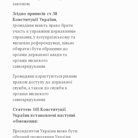
законом.
Згідно приписів ст.
38
Конституції України
,
громадяни мають право брати
участь в управлінні державними
справами, у всеукраїнському та
місцевих референдумах, вільно
обирати і бути обраними до
органів державної влади та
органів місцевого
самоврядування.
Громадяни користуються рівним
правом доступу до державної
служби, а також до служби в
органах місцевого
самоврядування.
Статтею 103 Конституції
України встановлені наступні
обмеження:
Президентом України може бути
обраний громадянин України,