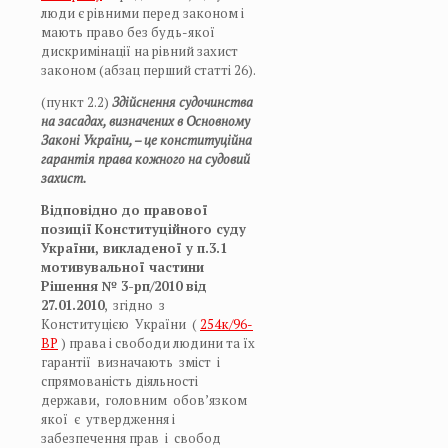
люди є рівними перед законом і
мають право без будь-якої
дискримінації на рівний захист
законом (абзац перший статті 26).
(пункт 2.2)
Здійснення судочинства
на засадах, визначених в Основному
Законі України, – це конституційна
гарантія права кожного на судовий
захист.
Відповідно до правової
позиції
Конституційного суду
України, викладеної у п.3.1
мотивувальної частини
Рішення № 3-рп/2010 від
27.01.2010
, згідно з
Конституцією України (
254к/96-
ВР
) права і свободи людини та їх
гарантії визначають зміст і
спрямованість діяльності
держави, головним обов’язком
якої є утвердження і
забезпечення прав і свобод