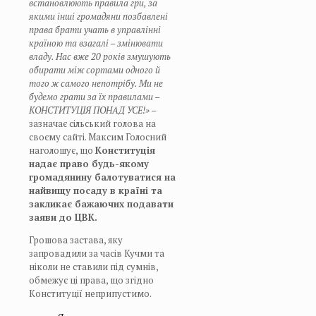
встановлюють правила гри, за
якими інші громадяни позбавлені
права брати учать в управлінні
країною та взагалі – змінювати
владу. Нас вже 20 років змушують
обирати між сортами одного й
того ж самого непотрібу. Ми не
будемо грати за їх правилами –
КОНСТИТУЦІЯ ПОНАД УСЕ!»
–
зазначає сільський голова на
своєму сайті. Максим Голосний
наголошує, що
Конституція
надає право будь-якому
громадянину балотуватися на
найвищу посаду в країні та
закликає бажаючих подавати
заяви до ЦВК.
Грошова застава, яку
запровадили за часів Кучми та
ніколи не ставили під сумнів,
обмежує ці права, що згідно
Конституції неприпустимо.