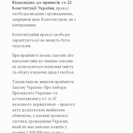
Відповідно до приписів ст.
22
Конституції України
, права і
свободи людини і громадянина,
закріплені цією Конституцією, не є
вичерпними.
Конституційні права і свободи
гарантуються і не можуть бути
скасовані.
При прийнятті нових законів або
внесенні змін до чинних законів
не допускається звуження змісту
та обсягу існуючих прав і свобод.
Таким чином, шляхом прийняття
Закону України «Про вибори
Президента України» та
встановлення у ч.1 ст.47
вказаного нормативно – правого
акту додаткових майнових
обмежень, у вигляді грошової
застави, громадянин України,
який не має власних коштів у
розмірі 2 500 000 грн. та не є