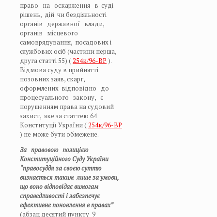
право на оскарження в суді
рішень, дій чи бездіяльності
органів державної влади,
органів місцевого
самоврядування, посадових і
службових осіб (частини перша,
друга статті 55) (
254к/96-ВР
).
Відмова суду в прийнятті
позовних заяв, скарг,
оформлених відповідно до
процесуального закону, є
порушенням права на судовий
захист, яке за статтею 64
Конституції України (
254к/96-ВР
) не може бути обмежене.
За правовою позицією
Конституційного Суду України
“правосуддя за своєю суттю
визнається таким лише за умови,
що воно відповідає вимогам
справедливості і забезпечує
ефективне поновлення в правах”
(абзац десятий пункту 9