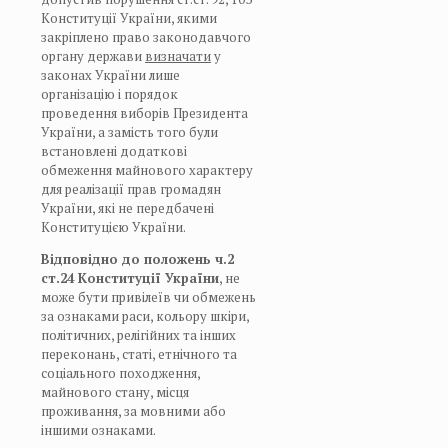
Конституції України, якими
закріплено право законодавчого
органу держави
визначати
у
законах України лише
організацію і порядок
проведення виборів Президента
України, а замість того були
встановлені додаткові
обмеження майнового характеру
для реалізації прав громадян
України, які не передбачені
Конституцією України.
Відповідно до положень ч.2
ст.24 Конституції України
, не
може бути привілеїв чи обмежень
за ознаками раси, кольору шкіри,
політичних, релігійних та інших
переконань, статі, етнічного та
соціального походження,
майнового стану, місця
проживання, за мовними або
іншими ознаками.