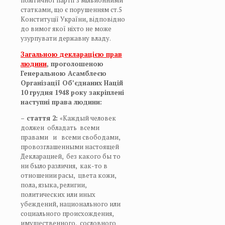
статками, що є порушенням ст.5
Конституції України, відповідно
до вимог якої ніхто не може
узурпувати державну владу.
Загальною декларацією прав
людини
, проголошеною
Генеральною Асамблеєю
Організації Об’єднаних Націй
10 грудня 1948 року закріплені
наступні права людини:
– стаття 2:
«Каждый человек
должен обладать всеми
правами и всеми свободами,
провозглашенными настоящей
Декларацией, без какого бы то
ни было различия, как-то в
отношении расы, цвета кожи,
пола, языка, религии,
политических или иных
убеждений, национального или
социального происхождения,
имущественного, сословного