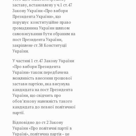
заставу, встановлену у ч.1 ст.47
Закону України «Про вибори
Президента України», що
порушує конституційне право
громадянина України шляхом
самовисування бути обраним на
пост Президента України,
закріплене ст.38 Конституції
України.
У частині 1 ст.47 Закону України
«Про вибори Президента
України» також передбачена
можливість внесення грошової
застави партією, яка висунула
кандидата на пост Президента
України, що свідчить про
обов’язкову належність такого
кандидата до певної політичної
партії.
Відповідно до ст.2 Закону
України «Про політичні партії в
Україні», політична партія – це