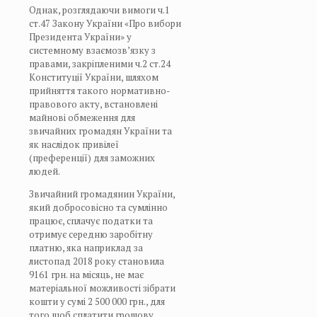
Однак, розглядаючи вимоги ч.1
ст.47 Закону України «Про вибори
Президента України» у
системному взаємозв’язку з
правами, закріпленими ч.2 ст.24
Конституції України, шляхом
прийняття такого нормативно-
правового акту, встановлені
майнові обмеження для
звичайних громадян України та
як наслідок привілеї
(преференції) для заможних
людей.
Звичайний громадянин України,
який добросовісно та сумлінно
працює, сплачує податки та
отримує середню заробітну
платню, яка наприклад за
листопад 2018 року становила
9161 грн. на місяць, не має
матеріальної можливості зібрати
кошти у сумі 2 500 000 грн., для
того щоб сплатити грошову