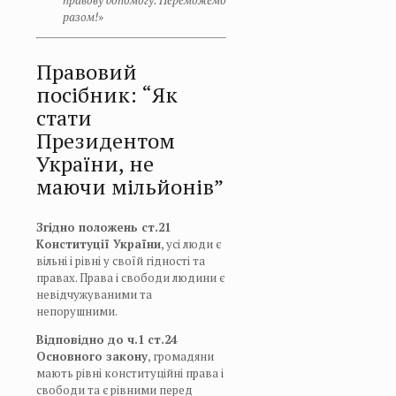
правову допомогу. Переможемо
разом!
»
Правовий
посібник: “Як
стати
Президентом
України, не
маючи мільйонів”
Згідно положень ст.21
Конституції України
, усі люди є
вільні і рівні у своїй гідності та
правах. Права і свободи людини є
невідчужуваними та
непорушними.
Відповідно до ч.1 ст.24
Основного закону
, громадяни
мають рівні конституційні права і
свободи та є рівними перед