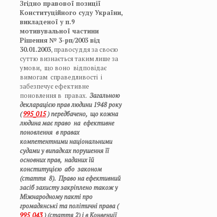
Згідно правової позиції
Конституційного суду України,
викладеної у п.9
мотивувальної частини
Рішення № 3-рп/2003 від
30.01.2003
, правосуддя за своєю
суттю визнається таким лише за
умови, що воно відповідає
вимогам справедливості і
забезпечує ефективне
поновлення в правах.
Загальною
декларацією прав людини 1948 року
(
995_015
) передбачено, що кожна
людина має право на ефективне
поновлення в правах
компетентними національними
судами у випадках порушення її
основних прав, наданих їй
конституцією або законом
(стаття 8). Право на ефективний
засіб захисту закріплено також у
Міжнародному пакті про
громадянські та політичні права (
995_043
) (стаття 2) і в Конвенції