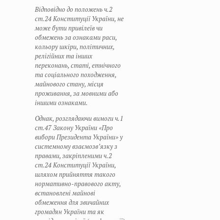
Відповідно до положень ч.2
ст.24 Конституції України, не
може бути привілеїв чи
обмежень за ознаками раси,
кольору шкіри, політичних,
релігійних та інших
переконань, статі, етнічного
та соціального походження,
майнового стану, місця
проживання, за мовними або
іншими ознаками.
Однак, розглядаючи вимоги ч.1
ст.47 Закону України «Про
вибори Президента України» у
системному взаємозв’язку з
правами, закріпленими ч.2
ст.24 Конституції України,
шляхом прийняття такого
нормативно-правового акту,
встановлені майнові
обмеження для звичайних
громадян України та як