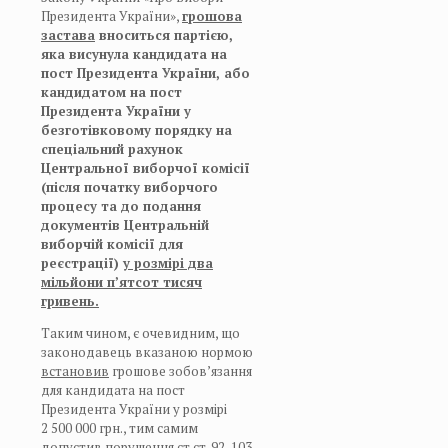
Президента України»,
г
рошова
застава
вноситься партією,
яка висунула кандидата на
пост Президента України, або
кандидатом на пост
Президента України у
безготівковому порядку на
спеціальний рахунок
Центральної виборчої комісії
(після початку виборчого
процесу та до подання
документів Центральній
виборчій комісії для
реєстрації)
у розмірі два
мільйони п’ятсот тисяч
гривень.
Таким чином, є очевидним, що
законодавець вказаною нормою
встановив
грошове зобов’язання
для кандидата на пост
Президента України у розмірі
2 500 000 грн., тим самим
допустив порушення ст.ст. 92, 103