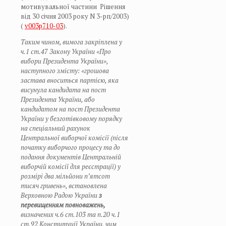
мотивувальної частини Рішення
від 30 січня 2003 року N 3-рп/2003)
(
v003p710-03
).
Таким чином, вимога закріплена у
ч.1 ст.47 Закону України «Про
вибори Президента України»,
наступного змісту: «г
рошова
застава вноситься партією, яка
висунула кандидата на пост
Президента України, або
кандидатом на пост Президента
України у безготівковому порядку
на спеціальний рахунок
Центральної виборчої комісії (після
початку виборчого процесу та до
подання документів Центральній
виборчій комісії для реєстрації) у
розмірі два мільйони п’ятсот
тисяч гривень
», встановлена
Верховною Радою України
з
перевищенням повноважень,
визначених ч.6 ст.103 та п.20 ч.1
ст.92 Конституції України, чим