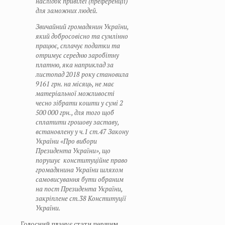
наслідок привілеї (преференції)
для заможних людей.
Звичайний громадянин України,
який добросовісно та сумлінно
працює, сплачує податки та
отримує середню заробітну
платню, яка наприклад за
листопад 2018 року становила
9161 грн. на місяць, не має
матеріальної можливості
чесно зібрати кошти у сумі 2
500 000 грн., для того щоб
сплатити грошову заставу,
встановлену у ч.1 ст.47 Закону
України «Про вибори
Президента України», що
порушує конституційне право
громадянина України шляхом
самовисування бути обраним
на пост Президента України,
закріплене ст.38 Конституції
України.
Голосний планує стати першим