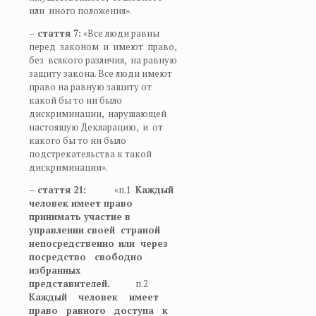
или иного положения».
– стаття 7:
«Все люди равны
перед законом и имеют право,
без всякого различия, на равную
защиту закона. Все люди имеют
право на равную защиту от
какой бы то ни было
дискриминации, нарушающей
настоящую Декларацию, и от
какого бы то ни было
подстрекательства к такой
дискриминации».
– стаття 21:
«п.1
Каждый
человек имеет право
принимать участие в
управлении своей страной
непосредственно
или через
посредство свободно
избранных
представителей.
п.2
Каждый человек имеет
право равного доступа к