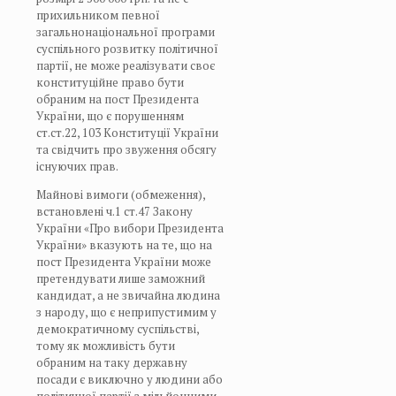
прихильником певної
загальнонаціональної програми
суспільного розвитку політичної
партії, не може реалізувати своє
конституційне право бути
обраним на пост Президента
України, що є порушенням
ст.ст.22, 103 Конституції України
та свідчить про звуження обсягу
існуючих прав.
Майнові вимоги (обмеження),
встановлені ч.1 ст.47 Закону
України «Про вибори Президента
України» вказують на те, що на
пост Президента України може
претендувати лише заможний
кандидат, а не звичайна людина
з народу, що є неприпустимим у
демократичному суспільстві,
тому як можливість бути
обраним на таку державну
посади є виключно у людини або
політичної партії з мільйонними