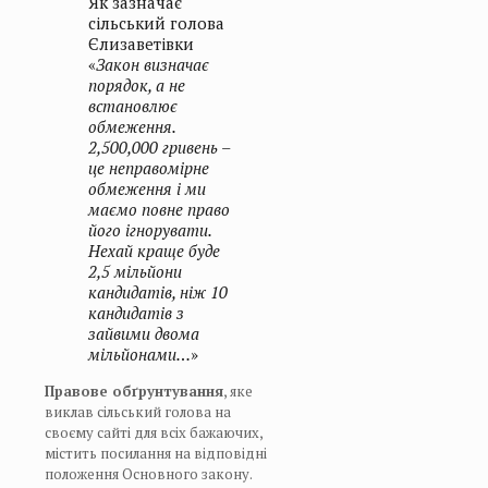
Як зазначає
сільський голова
Єлизаветівки
«
Закон визначає
порядок, а не
встановлює
обмеження.
2,500,000 гривень –
це неправомірне
обмеження і ми
маємо повне право
його ігнорувати.
Нехай краще буде
2,5 мільйони
кандидатів, ніж 10
кандидатів з
зайвими двома
мільйонами…
»
Правове обґрунтування
, яке
виклав сільський голова на
своєму сайті для всіх бажаючих,
містить посилання на відповідні
положення Основного закону.