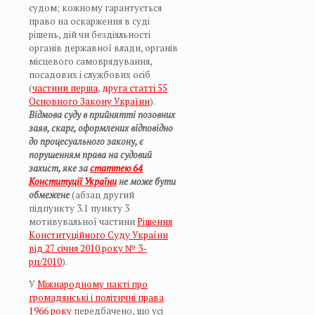
судом; кожному гарантується
право на оскарження в суді
рішень, дій чи бездіяльності
органів державної влади, органів
місцевого самоврядування,
посадових і службових осіб
(
частини перша
,
друга статті 55
Основного Закону України
).
Відмова суду в прийнятті позовних
заяв, скарг, оформлених відповідно
до процесуального закону, є
порушенням права на судовий
захист, яке за
статтею 64
Конституції України
не може бути
обмежене
(абзац другий
підпункту 3.1 пункту 3
мотивувальної частини
Рішення
Конституційного Суду України
від 27 січня 2010 року № 3-
рп/2010
).
У
Міжнародному пакті про
громадянські і політичні права
1966 року
передбачено, що усі