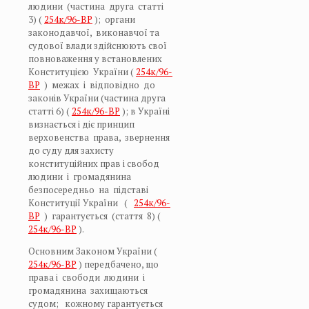
людини (частина друга статті
3) (
254к/96-ВР
); органи
законодавчої, виконавчої та
судової влади здійснюють свої
повноваження у встановлених
Конституцією України (
254к/96-
ВР
) межах і відповідно до
законів України (частина друга
статті 6) (
254к/96-ВР
); в Україні
визнається і діє принцип
верховенства права, звернення
до суду для захисту
конституційних прав і свобод
людини і громадянина
безпосередньо на підставі
Конституції України (
254к/96-
ВР
) гарантується (стаття 8) (
254к/96-ВР
).
Основним Законом України (
254к/96-ВР
) передбачено, що
права і свободи людини і
громадянина захищаються
судом; кожному гарантується