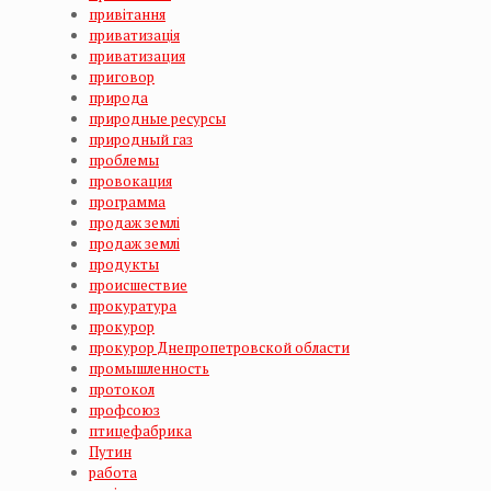
привітання
приватизація
приватизация
приговор
природа
природные ресурсы
природный газ
проблемы
провокация
программа
продаж землi
продаж землі
продукты
происшествие
прокуратура
прокурор
прокурор Днепропетровской области
промышленность
протокол
профсоюз
птицефабрика
Путин
работа