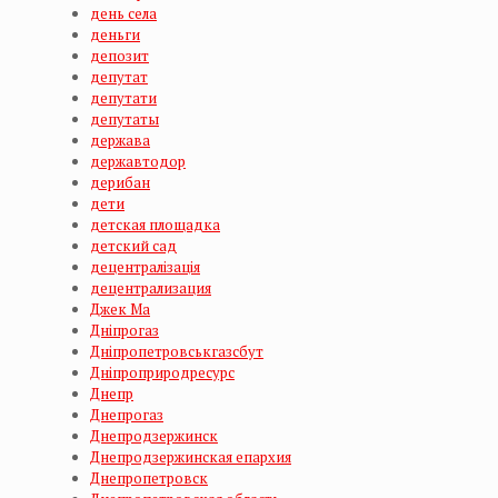
день села
деньги
депозит
депутат
депутати
депутаты
держава
державтодор
дерибан
дети
детская площадка
детский сад
децентралізація
децентрализация
Джек Ма
Дніпрогаз
Дніпропетровськгазсбут
Дніпроприродресурс
Днепр
Днепрогаз
Днепродзержинск
Днепродзержинская епархия
Днепропетровск