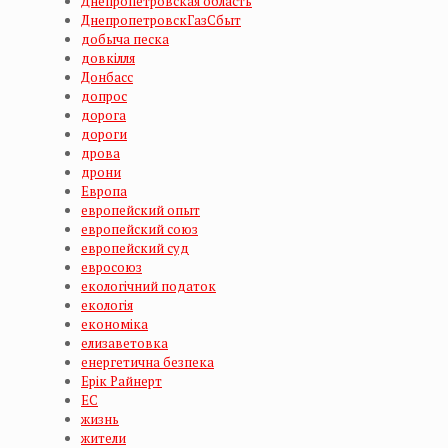
Днепропетровская область
ДнепропетровскГазСбыт
добыча песка
довкілля
Донбасс
допрос
дорога
дороги
дрова
дрони
Европа
европейский опыт
европейский союз
европейский суд
евросоюз
екологічний податок
екологія
економіка
елизаветовка
енергетична безпека
Ерік Райнерт
ЕС
жизнь
жители