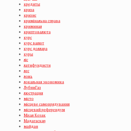
кредиты
криза
кризис
кримінальна справа
криминал
криптовалюта
курс
курс валют
курс доллара
куры
ліс
латифундисти
лес
ложь
локальная экономика
ЛубниГаз
люстрация
місто
місцеве самоврядування
місцевий референдум
Міхал Козак
Мадагаскар
майдан