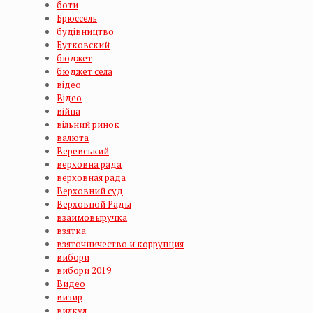
боти
Брюссель
будівництво
Бутковский
бюджет
бюджет села
відео
Відео
війна
вільний ринок
валюта
Веревський
верховна рада
верховная рада
Верховний суд
Верховной Рады
взаимовыручка
взятка
взяточничество и коррупция
вибори
вибори 2019
Видео
визир
вилкул