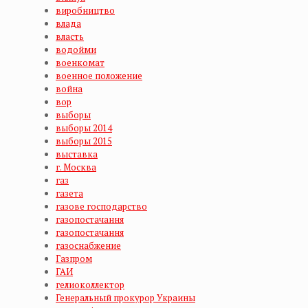
виробництво
влада
власть
водойми
военкомат
военное положение
война
вор
выборы
выборы 2014
выборы 2015
выставка
г. Москва
газ
газета
газове господарство
газопостачання
газопостачання
газоснабжение
Газпром
ГАИ
гелиоколлектор
Генеральный прокурор Украины