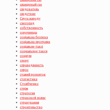
сланцевый газ
следователь
следствие
Слуга народу
снегопад
собственность
сорочинцы
соціальна безпека
соціальна програма
соціальне таксі
социальное такси
социум
спорт
справедливість
спрос
сталий розвиток
статистика
Столбченко
стрім
стратегия
страховой полис
страхування
строительство