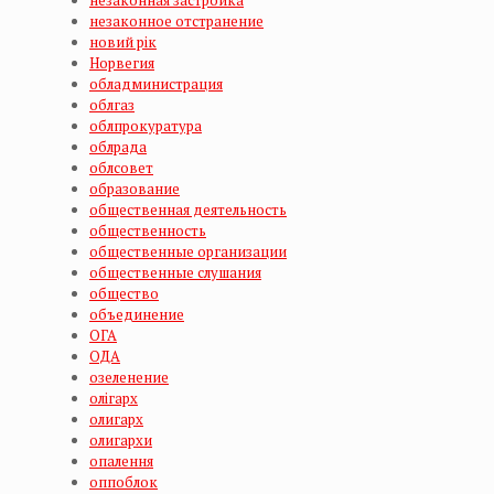
незаконная застройка
незаконное отстранение
новий рік
Норвегия
обладминистрация
облгаз
облпрокуратура
облрада
облсовет
образование
общественная деятельность
общественность
общественные организации
общественные слушания
общество
объединение
ОГА
ОДА
озеленение
олігарх
олигарх
олигархи
опалення
оппоблок