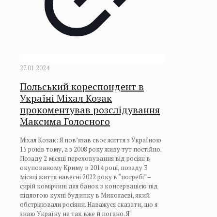
27.01.2024
Польський кореспондент в
Україні Міхал Козак
прокоментував розслідування
Максима Голосного
Міхал Козак: Я пов’язав своє життя з Україною
15 років тому, а з 2008 року живу тут постійно.
Позаду 2 місяці переховування від росіян в
окупованому Криму в 2014 році, позаду 3
місяці життя навесні 2022 року в “погребі” –
сирій комірчині для банок з консервацією під
підлогою кухні будинку в Миколаєві, який
обстрілювали росіяни. Наважуся сказати, що я
знаю Україну не так вже й погано. Я