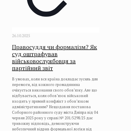
26.10.2025
Правосуддя чи формалізм? Як
суд оштрафував
військовослужбовця за
партійний звіт
В умовах, коли вся країна докладає зусиль для
перемоги, від кожного громадянина
очікується виконання свого обов’язку. Але що
відбувається, коли обов’язок військовий
входить у прямий конфлікт з обов’язком
адміністративним? Нещодавня постанова
Соборного районного суду міста Дніпра від 04
червня 2025 року у справі № 201/5298/25 дає
тривожну відповідь, демонструючи
небезпечний відрив формальної логіки від