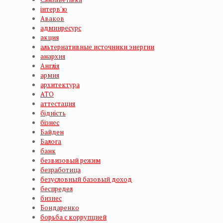
інтерв'ю
Аваков
админресурс
акция
альтернативные источники энергии
анархия
Англія
армия
архитектура
АТО
аттестация
бідність
бізнес
Байден
Балога
банк
безвизовый режим
безработица
безусловный базовый доход
беспредел
бизнес
Бондаренко
борьба с коррупцией