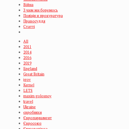
Війна
З чим ми боремось
Поліція и прокуратура
Правосуддя
Статті
All
2011
2014
2016
2019
England
Great Britain
igov
Kernel
LETS
maxim golosnoy
travel
Ukraine
євробляхи
Європарламент
Євросоюз
Єлизаветівка