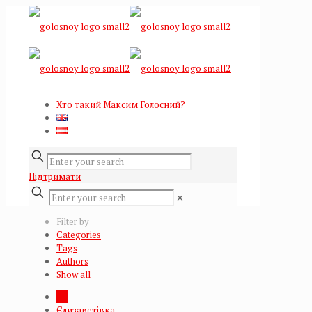
Хто такий Максим Голосний?
Підтримати
✕
Filter by
Categories
Tags
Authors
Show all
All
Єлизаветівка