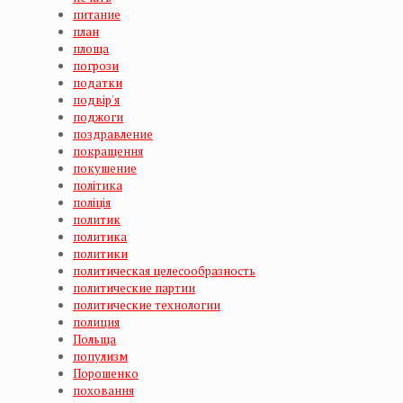
питание
план
площа
погрози
податки
подвір'я
поджоги
поздравление
покращення
покушение
політика
поліція
политик
политика
политики
политическая целесообразность
политические партии
политические технологии
полиция
Польща
популизм
Порошенко
поховання