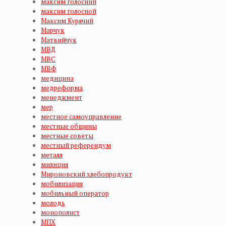
максим голосний
максим голосной
Максим Курячий
Марчук
Матвийчук
МВД
МВС
МВФ
медицина
медреформа
менеджмент
мер
местное самоуправление
местные общины
местные советы
местный референдум
металл
милиция
Мироновский хлебопродукт
мобилизация
мобильный оператор
молодь
монополист
МПХ