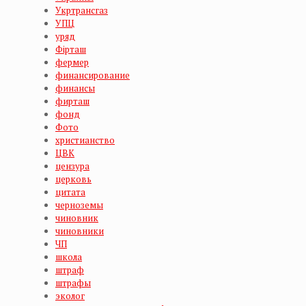
Укртрансгаз
УПЦ
уряд
Фірташ
фермер
финансирование
финансы
фирташ
фонд
Фото
христианство
ЦВК
цензура
церковь
цитата
черноземы
чиновник
чиновники
ЧП
школа
штраф
штрафы
эколог