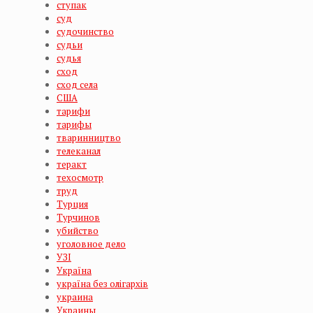
ступак
суд
судочинство
судьи
судья
сход
сход села
США
тарифи
тарифы
тваринництво
телеканал
теракт
техосмотр
труд
Турция
Турчинов
убийство
уголовное дело
УЗІ
Україна
україна без олігархів
украина
Украины