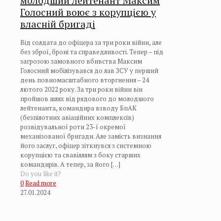
молодший лейтенант Максим
Голосний воює з корупцією у
власній бригаді
Від солдата до офіцера за три роки війни, але
без зброї, броні та справедливості. Тепер – під
загрозою замовного вбивства Максим
Голосний мобілізувався до лав ЗСУ у перший
день повномасштабного вторгнення – 24
лютого 2022 року. За три роки війни він
пройшов шлях від рядового до молодшого
лейтенанта, командира взводу БпАК
(безпілотних авіаційних комплексів)
розвідувальної роти 23-ї окремої
механізованої бригади. Але замість визнання
його заслуг, офіцер зіткнувся з системною
корупцією та свавіллям з боку старших
командирів. А тепер, за його
[…]
Do you like it?
0
Read more
27.01.2024