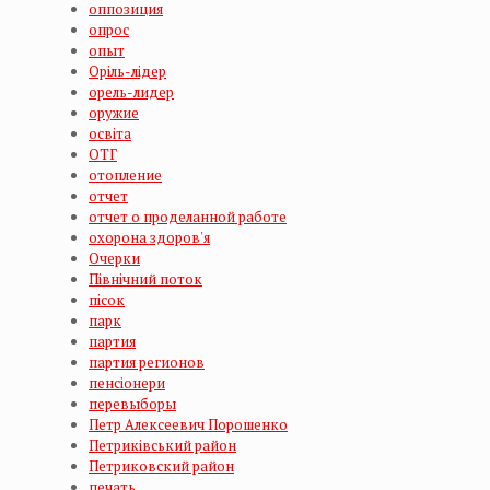
оппозиция
опрос
опыт
Оріль-лідер
орель-лидер
оружие
освіта
ОТГ
отопление
отчет
отчет о проделанной работе
охорона здоров'я
Очерки
Північний поток
пісок
парк
партия
партия регионов
пенсіонери
перевыборы
Петр Алексеевич Порошенко
Петриківський район
Петриковский район
печать