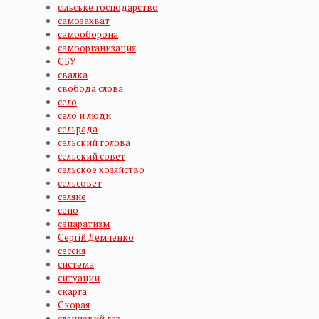
сільське господарство
самозахват
самооборона
самоорганизация
СБУ
свалка
свобода слова
село
село и люди
сельрада
сельский голова
сельский совет
сельское хозяйство
сельсовет
селяне
сено
сепаратизм
Сергій Демченко
сессия
система
ситуации
скарга
Скорая
сланцевий газ