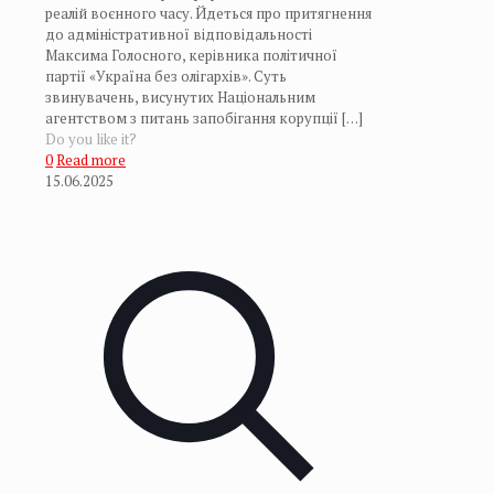
реалій воєнного часу. Йдеться про притягнення
до адміністративної відповідальності
Максима Голосного, керівника політичної
партії «Україна без олігархів». Суть
звинувачень, висунутих Національним
агентством з питань запобігання корупції
[…]
Do you like it?
0
Read more
15.06.2025