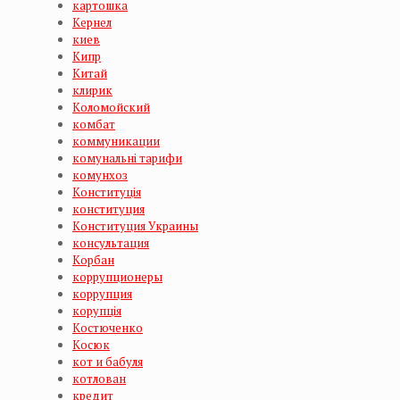
картошка
Кернел
киев
Кипр
Китай
клирик
Коломойский
комбат
коммуникации
комунальні тарифи
комунхоз
Конституція
конституция
Конституция Украины
консультация
Корбан
коррупционеры
коррупция
корупція
Костюченко
Косюк
кот и бабуля
котлован
кредит