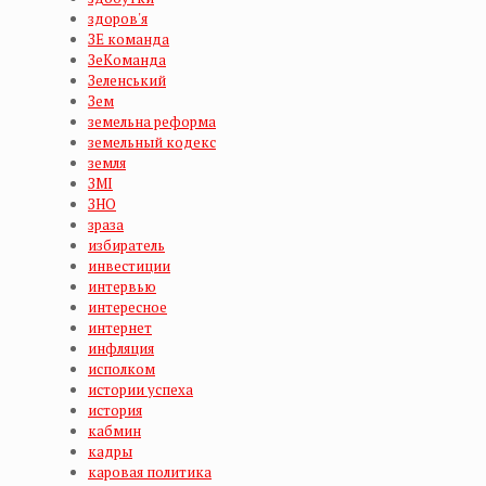
здоров'я
ЗЕ команда
ЗеКоманда
Зеленський
Зем
земельна реформа
земельный кодекс
земля
ЗМІ
ЗНО
зраза
избиратель
инвестиции
интервью
интересное
интернет
инфляция
исполком
истории успеха
история
кабмин
кадры
каровая политика