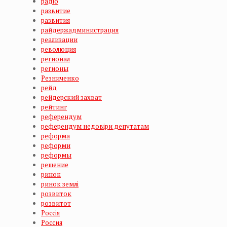
радіо
развитие
развития
райдержадминистрация
реализации
революция
регионал
регионы
Резниченко
рейд
рейдерский захват
рейтинг
референдум
референдум недовіри депутатам
реформа
реформи
реформы
решение
ринок
ринок землі
розвиток
розвитот
Россія
Россия