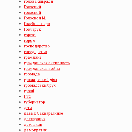
голова сільради
Голосний
голосной
Голосной М.
Голубое озеро
Гончарук
горгаз
город
господарство
государство
граждане
гражданская активность
гражданская война
громада
громадський діяч
громадський рух
гроші
ГТС
губернатор
діти
Давид Сакварелидзе
декларация
демішкан
демократия