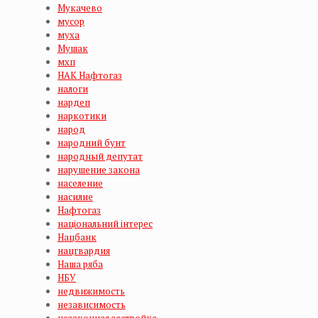
Мукачево
мусор
муха
Мушак
мхп
НАК Нафтогаз
налоги
нардеп
наркотики
народ
народний бунт
народный депутат
нарушение закона
население
насилие
Нафтогаз
національний інтерес
Нацбанк
нацгвардия
Наша ряба
НБУ
недвижимость
независимость