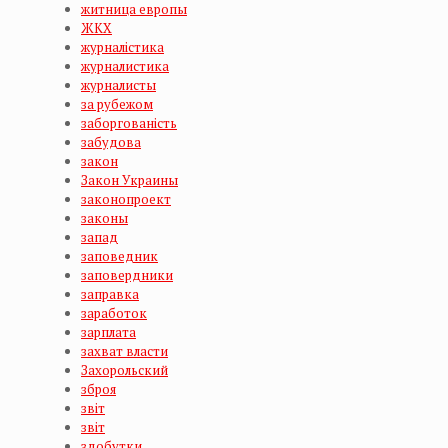
житница европы
ЖКХ
журналістика
журналистика
журналисты
за рубежом
заборгованість
забудова
закон
Закон Украины
законопроект
законы
запад
заповедник
заповердники
заправка
заработок
зарплата
захват власти
Захорольский
зброя
звiт
звіт
здобутки