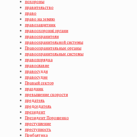
похороны
правительство
право
право на землю
правозащитник
правоохоронні органи
правоохранители
правоохранительной системы
Правоохранительные органы
правоохранительные системы
правопорядка
православие
правосуддя
правосудие
Правый сектор
праздник
превышение скорости
предатель
председатель
президент
Президент Порошенко
преступление
преступность
Прибалтика