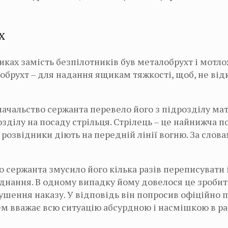
х
ках замість безпілотників був металобрухт і мотлох
обрухт – для надання ящикам тяжкості, щоб, не від
начальство сержанта перевело його з підрозділу ма
зділу на посаду стрільця. Стрілець – це найнижча п
к розвідники діють на передній лінії вогню. За слов
 сержанта змусило його кілька разів переписувати 
днання. В одному випадку йому довелося це зробит
ушення наказу. У відповідь він попросив офіційно 
Сем вважає всю ситуацію абсурдною і насмішкою в 