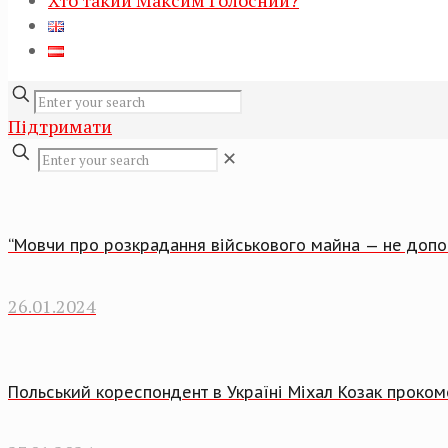
Хто такий Максим Голосний?
Підтримати
✕
“Мовчи про розкрадання військового майна — не допо
26.01.2024
Польський кореспондент в Україні Міхал Козак проко