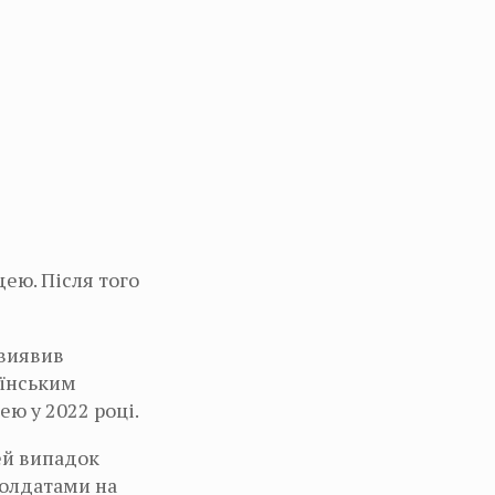
ею. Після того
 виявив
аїнським
ею у 2022 році.
цей випадок
солдатами на