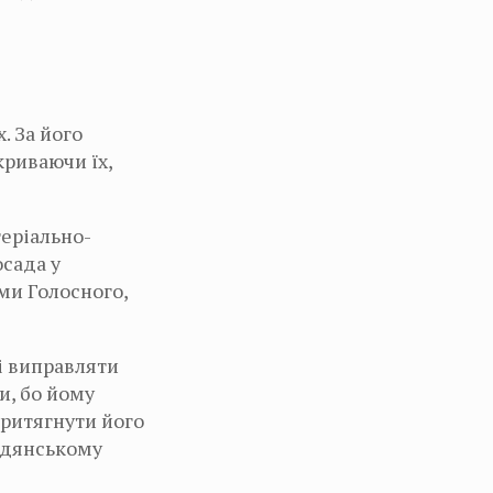
. За його
криваючи їх,
теріально-
осада у
ами Голосного,
і виправляти
и, бо йому
притягнути його
радянському