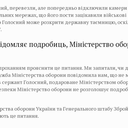
сний, перевезли, але попередньо відключили камери
льних мережах, що його пости зацікавили військові
що Голосний може розкрити державну таємницю, оскі
.
відомляє подробиць, Міністерство об
проханням прояснити це питання. Ми запитали, чи 
служба Міністерства оборони повідомила нам, що не
ів сержант Голосний, подароване Міністерством обо
безпеки Міністерство оборони не розголошує подроб
рства оборони України та Генерального штабу Збро
ють це питання.