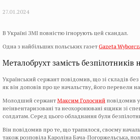
27.01.2024
В Україні ЗМІ повністю ігнорують цей скандал.
Одна з найбільших польських газет
Gazeta Wyborcz
Металобрухт замість безпілотників 
Український сержант повідомив, що зі складів без
як він доповів про це начальству, його перевели на
Молодший сержант
Максим Голосний
повідомив у 
неінвентаризовані та неохоронювані ящики зі спе
солдатам. Серед цього обладнання були безпілотник
Він повідомив про те, що трапилося, своєму началь
також розповіла Кароліна Бача-Погоржельська, пол