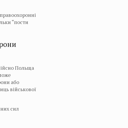
 правоохоронні
льки “пости
орони
дійсно Польща
 може
рони або
иць військової
йних сил