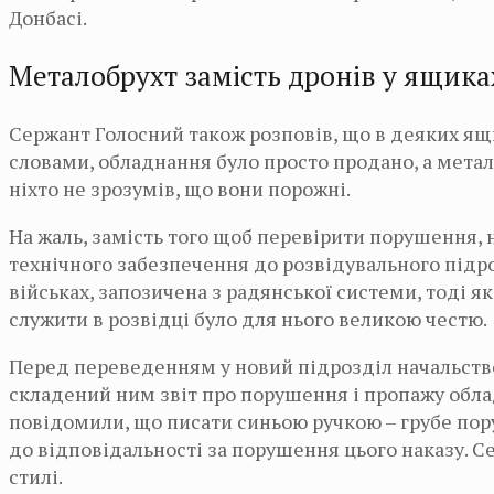
Донбасі.
Металобрухт замість дронів у ящика
Сержант Голосний також розповів, що в деяких ящи
словами, обладнання було просто продано, а метал
ніхто не зрозумів, що вони порожні.
На жаль, замість того щоб перевірити порушення, 
технічного забезпечення до розвідувального підро
військах, запозичена з радянської системи, тоді я
служити в розвідці було для нього великою честю.
Перед переведенням у новий підрозділ начальство
складений ним звіт про порушення і пропажу обла
повідомили, що писати синьою ручкою – грубе пор
до відповідальності за порушення цього наказу. 
стилі.