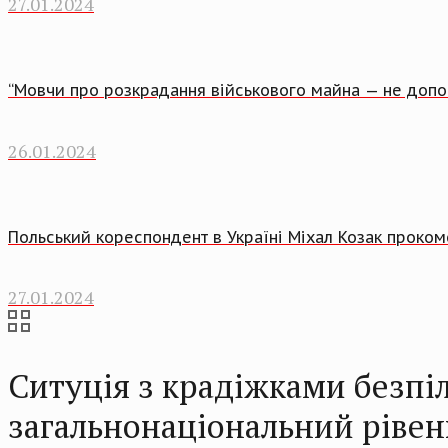
27.01.2024
“Мовчи про розкрадання військового майна — не допо
26.01.2024
Польський кореспондент в Україні Міхал Козак проко
27.01.2024
Ситуція з крадіжками безпі
загальнонаціональний рівен