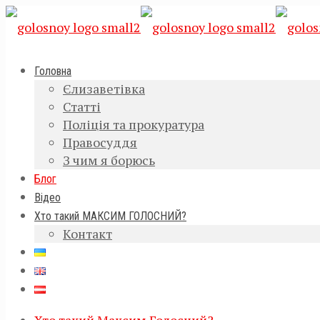
Головна
Єлизаветівка
Статті
Поліція та прокуратура
Правосуддя
З чим я борюсь
Блог
Відео
Хто такий МАКСИМ ГОЛОСНИЙ?
Контакт