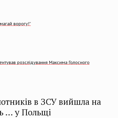
магай ворогу!”
ментував розслідування Максима Голосного
лотників в ЗСУ вийшла на
ь … у Польщі