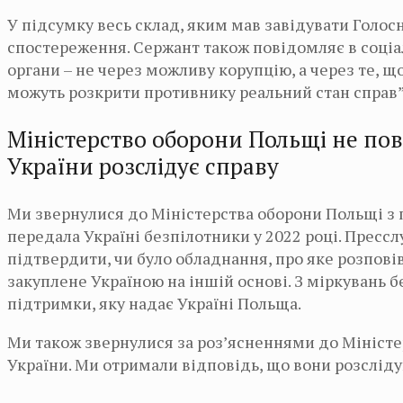
У підсумку весь склад, яким мав завідувати Голо
спостереження. Сержант також повідомляє в соціа
органи – не через можливу корупцію, а через те, 
можуть розкрити противнику реальний стан справ”
Міністерство оборони Польщі не по
України розслідує справу
Ми звернулися до Міністерства оборони Польщі з 
передала Україні безпілотники у 2022 році. Прес
підтвердити, чи було обладнання, про яке розпов
закуплене Україною на іншій основі. З міркувань 
підтримки, яку надає Україні Польща.
Ми також звернулися за роз’ясненнями до Міністе
України. Ми отримали відповідь, що вони розсліду