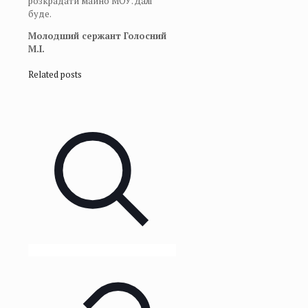
розкрадати майно МОУ. Далі
буде.
Молодший сержант Голосний
М.І.
Related posts