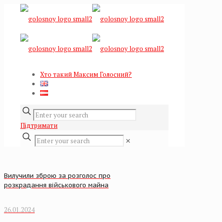
Хто такий Максим Голосний?
Підтримати
✕
Вилучили зброю за розголос про
розкрадання військового майна
26.01.2024