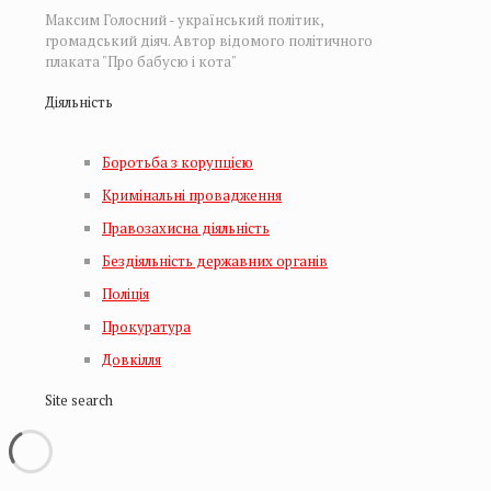
Максим Голосний - український політик,
громадський діяч. Автор відомого політичного
плаката "Про бабусю і кота"
Діяльність
Боротьба з корупцією
Кримінальні провадження
Правозахисна діяльність
Бездіяльність державних органів
Поліція
Прокуратура
Довкілля
Site search