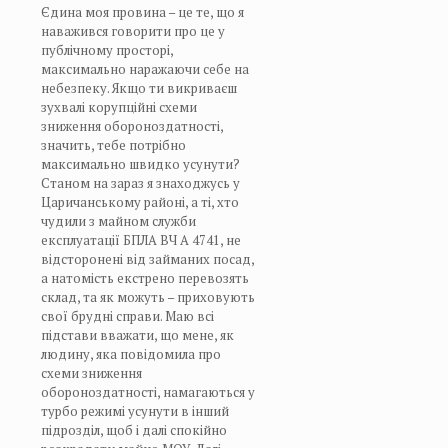
Єдина моя провина – це те, що я
наважився говорити про це у
публічному просторі,
максимально наражаючи себе на
небезпеку. Якщо ти викриваєш
зухвалі корупційні схеми
зниження обороноздатності,
значить, тебе потрібно
максимально швидко усунути?
Станом на зараз я знаходжусь у
Царичанському районі, а ті, хто
чудили з майном служби
експлуатації БПЛА ВЧ А 4741, не
відсторонені від займаних посад,
а натомість екстрено перевозять
склад, та як можуть – приховують
свої брудні справи. Маю всі
підстави вважати, що мене, як
людину, яка повідомила про
схеми зниження
обороноздатності, намагаються у
турбо режимі усунути в інший
підрозділ, щоб і далі спокійно