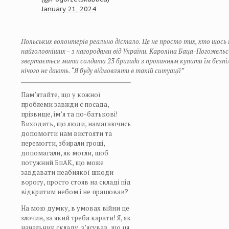
January 21, 2024
Польських волонтерів реально дістало. Це не просто тих, хто щось 
найголовніших – з нагородами від України. Кароліна Баца-Погожельсь
звертається мати солдата 23 бригади з проханням купити їм безпі
нічого не дають. “Я буду відмовляти в такій ситуації”
Пам’ятайте, що у кожної
проблеми завжди є посада,
прізвище, ім’я та по-батькові!
Виходить, що люди, намагаючись
допомогти нам вистояти та
перемогти, збирали гроші,
допомагали, як могли, щоб
потужний БпАК, що може
завдавати неабиякої шкоди
ворогу, просто стояв на складі під
відкритим небом і не працював?
На мою думку, в умовах війни це
злочин, за який треба карати! Я, як
начальник складу, з’ясував, що ця