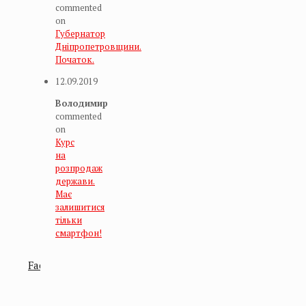
commented
on
Губернатор
Дніпропетровщини.
Початок.
12.09.2019
Володимир
commented
on
Курс
на
розпродаж
держави.
Має
залишитися
тільки
смартфон!
Facebook
Facebook