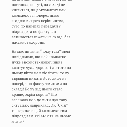
поставка, по суті, на складі не
числиться, по документах цей
комплекс за попередньою
згодою вищого керівництва,
суто по паперах передали у
підрозділ, а по факту він
залишається лежати на складі без
належної охорони.
На моє питання “чому так?” мені
повідомили, що цей комплекс
дуже високотехнологічний і
коштує дуже дорого, і до того на
ньому ніхто не вміє літати, тому
вирішили видати його лише на
папері, а по факту залишили на
складі! Кому від цього стало
краще, окрім ворога? Що
заважало повідомити про таку
ситуацію, наприклад, ОК “Схід”,
та передати цей комплекс тим
підрозділам, які вміють на ньому
літати?