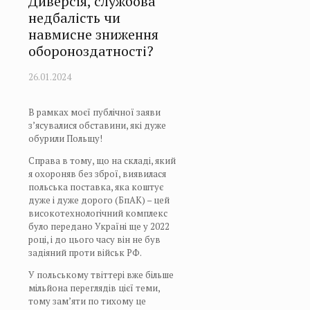
Диверсія, службова
недбалість чи
навмисне зниження
обороноздатності?
26.01.2024
В рамках моєї публічної заяви
з’ясувалися обставини, які дуже
обурили Польщу!
Справа в тому, що на складі, який
я охороняв без зброї, виявилася
польська поставка, яка коштує
дуже і дуже дорого (БпАК) – цей
високотехнологічний комплекс
було передано Україні ще у 2022
році, і до цього часу він не був
задіяний проти військ РФ.
У польському твіттері вже більше
мільйона переглядів цієї теми,
тому зам’яти по тихому це