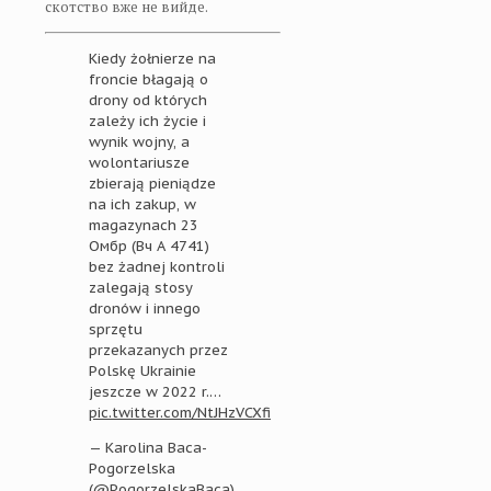
скотство вже не вийде.
Kiedy żołnierze na
froncie błagają o
drony od których
zależy ich życie i
wynik wojny, a
wolontariusze
zbierają pieniądze
na ich zakup, w
magazynach 23
Омбр (Вч А 4741)
bez żadnej kontroli
zalegają stosy
dronów i innego
sprzętu
przekazanych przez
Polskę Ukrainie
jeszcze w 2022 r.…
pic.twitter.com/NtJHzVCXfi
— Karolina Baca-
Pogorzelska
(@PogorzelskaBaca)