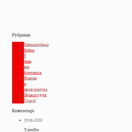
Рубрики
Єлизаветівка
Війна
З
чим
ми
боремось
Поліція
и
прокуратура
Правосуддя
Статті
Коментарі
29.06.2020
Tamiflu