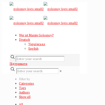
Wer ist Maxim Golosnoy?
Deutsch
Українська
English
Підтримати
✕
Filter by
Categories
Tags
Authors
Show all
All