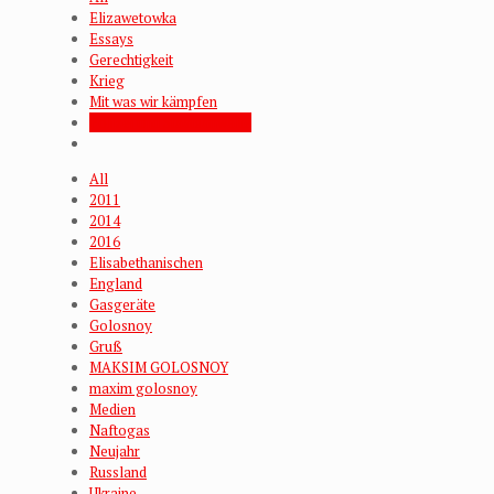
Elizawetowka
Essays
Gerechtigkeit
Krieg
Mit was wir kämpfen
Polizei und Staatsanwälte
All
2011
2014
2016
Elisabethanischen
England
Gasgeräte
Golosnoy
Gruß
MAKSIM GOLOSNOY
maxim golosnoy
Medien
Naftogas
Neujahr
Russland
Ukraine