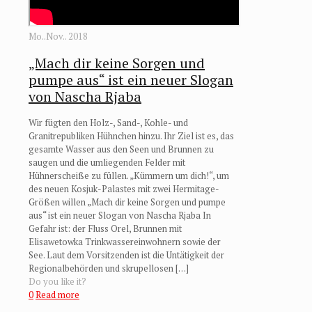
Mo..Nov.. 2018
„Mach dir keine Sorgen und
pumpe aus“ ist ein neuer Slogan
von Nascha Rjaba
Wir fügten den Holz-, Sand-, Kohle- und
Granitrepubliken Hühnchen hinzu. Ihr Ziel ist es, das
gesamte Wasser aus den Seen und Brunnen zu
saugen und die umliegenden Felder mit
Hühnerscheiße zu füllen. „Kümmern um dich!“, um
des neuen Kosjuk-Palastes mit zwei Hermitage-
Größen willen „Mach dir keine Sorgen und pumpe
aus“ ist ein neuer Slogan von Nascha Rjaba In
Gefahr ist: der Fluss Orel, Brunnen mit
Elisawetowka Trinkwassereinwohnern sowie der
See. Laut dem Vorsitzenden ist die Untätigkeit der
Regionalbehörden und skrupellosen
[…]
Do you like it?
0
Read more