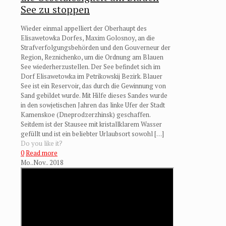
See zu stoppen
Wieder einmal appelliert der Oberhaupt des
Elisawetowka Dorfes, Maxim Golosnoy, an die
Strafverfolgungsbehörden und den Gouverneur der
Region, Reznichenko, um die Ordnung am Blauen
See wiederherzustellen. Der See befindet sich im
Dorf Elisawetowka im Petrikowskij Bezirk. Blauer
See ist ein Reservoir, das durch die Gewinnung von
Sand gebildet wurde. Mit Hilfe dieses Sandes wurde
in den sowjetischen Jahren das linke Ufer der Stadt
Kamenskoe (Dneprodzerzhinsk) geschaffen.
Seitdem ist der Stausee mit kristallklarem Wasser
gefüllt und ist ein beliebter Urlaubsort sowohl
[…]
Do you like it?
0
Read more
Mo..Nov.. 2018