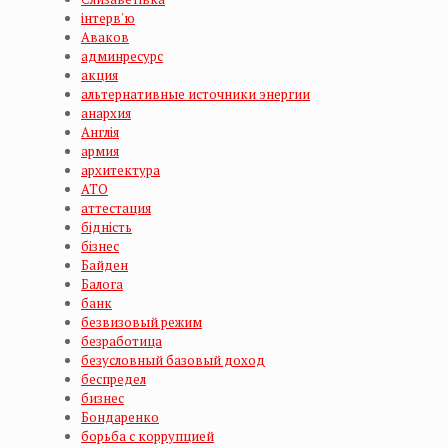
інтерв'ю
Аваков
админресурс
акция
альтернативные источники энергии
анархия
Англія
армия
архитектура
АТО
аттестация
бідність
бізнес
Байден
Балога
банк
безвизовый режим
безработица
безусловный базовый доход
беспредел
бизнес
Бондаренко
борьба с коррупцией