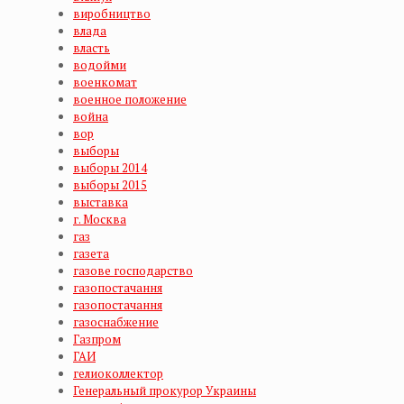
виробництво
влада
власть
водойми
военкомат
военное положение
война
вор
выборы
выборы 2014
выборы 2015
выставка
г. Москва
газ
газета
газове господарство
газопостачання
газопостачання
газоснабжение
Газпром
ГАИ
гелиоколлектор
Генеральный прокурор Украины