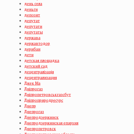
день села
деньги
депозит
депутат
депутати
депутаты
держава
державтодор
дерибан
дети
детская площадка
детский сад
децентралізація
децентрализация
Джек Ма
Дніпрогаз
Дніпропетровськгазсбут
Дніпроприродресурс
Днепр
Днепрогаз
Днепродзержинск
Днепродзержинская епархия
Днепропетровск