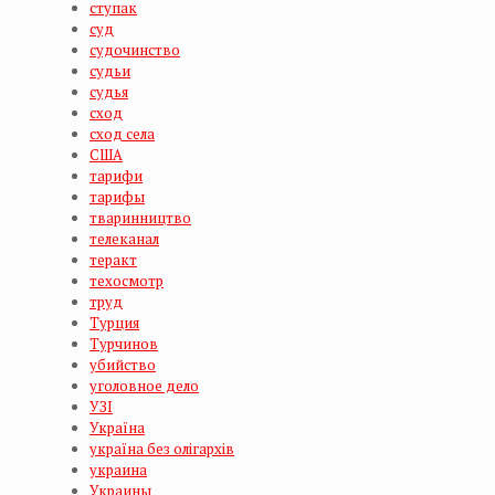
ступак
суд
судочинство
судьи
судья
сход
сход села
США
тарифи
тарифы
тваринництво
телеканал
теракт
техосмотр
труд
Турция
Турчинов
убийство
уголовное дело
УЗІ
Україна
україна без олігархів
украина
Украины