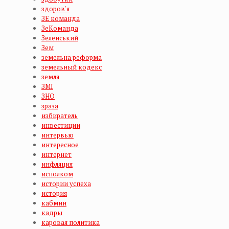
здоров'я
ЗЕ команда
ЗеКоманда
Зеленський
Зем
земельна реформа
земельный кодекс
земля
ЗМІ
ЗНО
зраза
избиратель
инвестиции
интервью
интересное
интернет
инфляция
исполком
истории успеха
история
кабмин
кадры
каровая политика