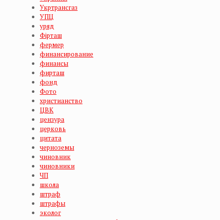
Укртрансгаз
УПЦ
уряд
Фірташ
фермер
финансирование
финансы
фирташ
фонд
Фото
христианство
ЦВК
цензура
церковь
цитата
черноземы
чиновник
чиновники
ЧП
школа
штраф
штрафы
эколог