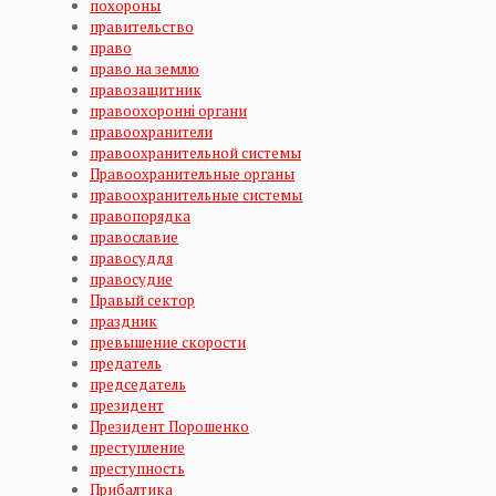
похороны
правительство
право
право на землю
правозащитник
правоохоронні органи
правоохранители
правоохранительной системы
Правоохранительные органы
правоохранительные системы
правопорядка
православие
правосуддя
правосудие
Правый сектор
праздник
превышение скорости
предатель
председатель
президент
Президент Порошенко
преступление
преступность
Прибалтика