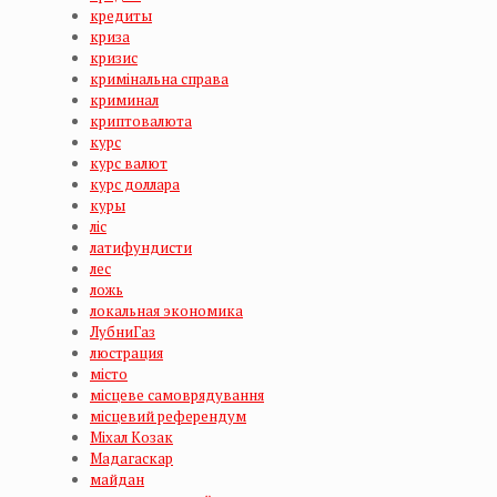
кредиты
криза
кризис
кримінальна справа
криминал
криптовалюта
курс
курс валют
курс доллара
куры
ліс
латифундисти
лес
ложь
локальная экономика
ЛубниГаз
люстрация
місто
місцеве самоврядування
місцевий референдум
Міхал Козак
Мадагаскар
майдан