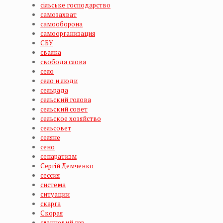
сільське господарство
самозахват
самооборона
самоорганизация
СБУ
свалка
свобода слова
село
село и люди
сельрада
сельский голова
сельский совет
сельское хозяйство
сельсовет
селяне
сено
сепаратизм
Сергій Демченко
сессия
система
ситуации
скарга
Скорая
сланцевий газ