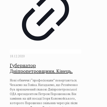
18.12.2020
Губернатор
Дніпропетровщини. Кінець.
Нові обличчя і “професіонали” повертаються.
Чекаємо на Голіка. Нагадаємо, що Резніченко
був призначений главою Дніпропетровської
ОДА президентом Петром Порошенком. Він
замінив на цій посаді Ігоря Коломойського,
которого Порошенко звільнив через рік після