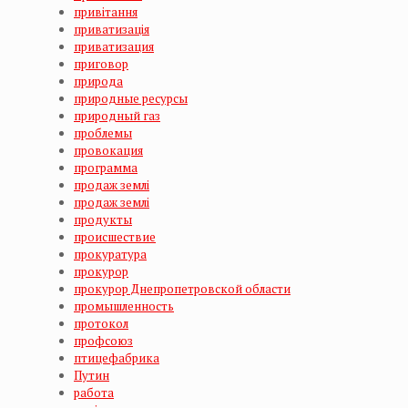
привітання
приватизація
приватизация
приговор
природа
природные ресурсы
природный газ
проблемы
провокация
программа
продаж землi
продаж землі
продукты
происшествие
прокуратура
прокурор
прокурор Днепропетровской области
промышленность
протокол
профсоюз
птицефабрика
Путин
работа