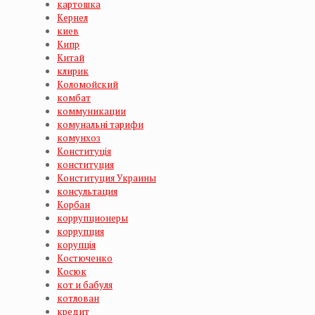
картошка
Кернел
киев
Кипр
Китай
клирик
Коломойский
комбат
коммуникации
комунальні тарифи
комунхоз
Конституція
конституция
Конституция Украины
консультация
Корбан
коррупционеры
коррупция
корупція
Костюченко
Косюк
кот и бабуля
котлован
кредит