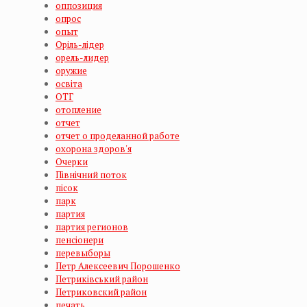
оппозиция
опрос
опыт
Оріль-лідер
орель-лидер
оружие
освіта
ОТГ
отопление
отчет
отчет о проделанной работе
охорона здоров'я
Очерки
Північний поток
пісок
парк
партия
партия регионов
пенсіонери
перевыборы
Петр Алексеевич Порошенко
Петриківський район
Петриковский район
печать