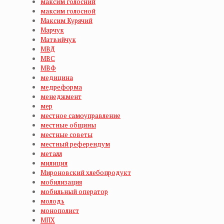
максим голосний
максим голосной
Максим Курячий
Марчук
Матвийчук
МВД
МВС
МВФ
медицина
медреформа
менеджмент
мер
местное самоуправление
местные общины
местные советы
местный референдум
металл
милиция
Мироновский хлебопродукт
мобилизация
мобильный оператор
молодь
монополист
МПХ