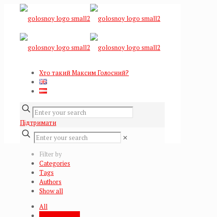
Хто такий Максим Голосний?
Підтримати
✕
Filter by
Categories
Tags
Authors
Show all
All
Єлизаветівка