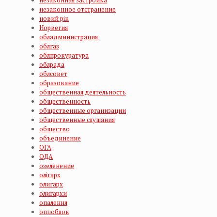
незаконная застройка
незаконное отстранение
новий рік
Норвегия
обладминистрация
облгаз
облпрокуратура
облрада
облсовет
образование
общественная деятельность
общественность
общественные организации
общественные слушания
общество
объединение
ОГА
ОДА
озеленение
олігарх
олигарх
олигархи
опалення
оппоблок