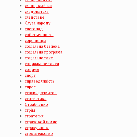
сланцевый газ
следователь
следствие
Слуга народу
снегопад
собственность
сорочинцы
соціальна безпека
соціальна програма
соціальне таксі
социальное такси
социум
спорт
справедливість
спрос
сталий розвиток
статистика
Столбченко
стрім
стратегия
страховой полис
страхування
строительство