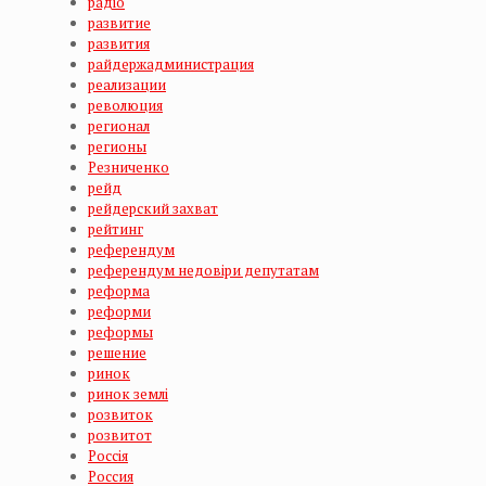
радіо
развитие
развития
райдержадминистрация
реализации
революция
регионал
регионы
Резниченко
рейд
рейдерский захват
рейтинг
референдум
референдум недовіри депутатам
реформа
реформи
реформы
решение
ринок
ринок землі
розвиток
розвитот
Россія
Россия