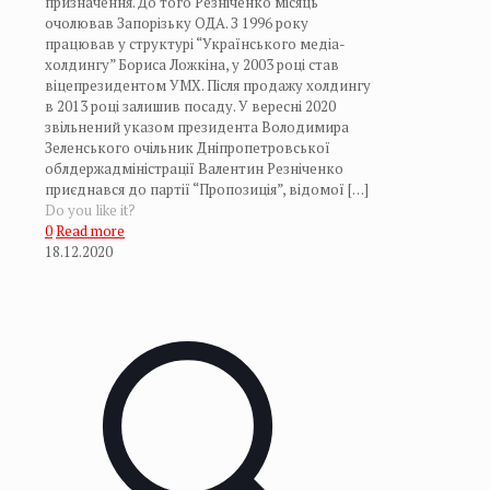
призначення. До того Резніченко місяць
очолював Запорізьку ОДА. З 1996 року
працював у структурі “Українського медіа-
холдингу” Бориса Ложкіна, у 2003 році став
віцепрезидентом УМХ. Після продажу холдингу
в 2013 році залишив посаду. У вересні 2020
звільнений указом президента Володимира
Зеленського очільник Дніпропетровської
облдержадміністрації Валентин Резніченко
приєднався до партії “Пропозиція”, відомої
[…]
Do you like it?
0
Read more
18.12.2020