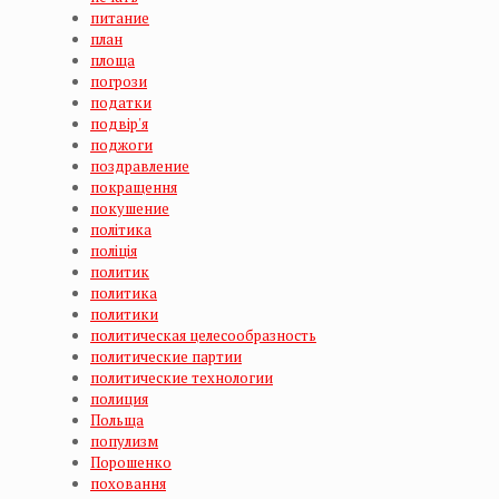
питание
план
площа
погрози
податки
подвір'я
поджоги
поздравление
покращення
покушение
політика
поліція
политик
политика
политики
политическая целесообразность
политические партии
политические технологии
полиция
Польща
популизм
Порошенко
поховання