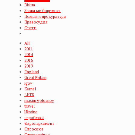
Війна
З чим ми боремось
Поліція и прокуратура
Правосуддя
Статті
All
2011
2014
2016
2019
England
Great Britain
igov
Kernel
LETS
maxim golosnoy
travel
Ukraine
євробляхи
Європарламент
Євросоюз
Єлизаветівка