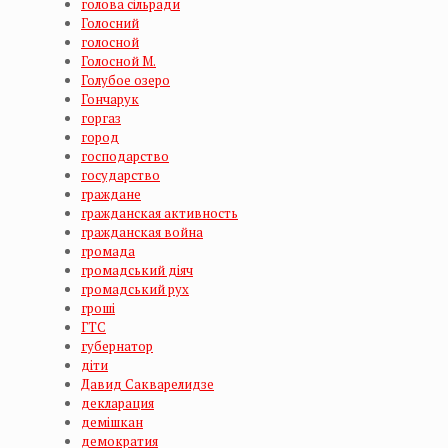
голова сільради
Голосний
голосной
Голосной М.
Голубое озеро
Гончарук
горгаз
город
господарство
государство
граждане
гражданская активность
гражданская война
громада
громадський діяч
громадський рух
гроші
ГТС
губернатор
діти
Давид Сакварелидзе
декларация
демішкан
демократия