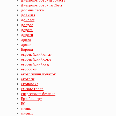
Днепропетровская область
ДнепропетровскГазСбыт
добыча песка
довкілля
Донбасс
допрос
дорога
дороги
дрова
дрони
Европа
европейский опыт
европейский союз
европейский суд
евросоюз
екологічний податок
екологія
економіка
елизаветовка
енергетична безпека
Ерік Райнерт
ЕС
жизнь
жители