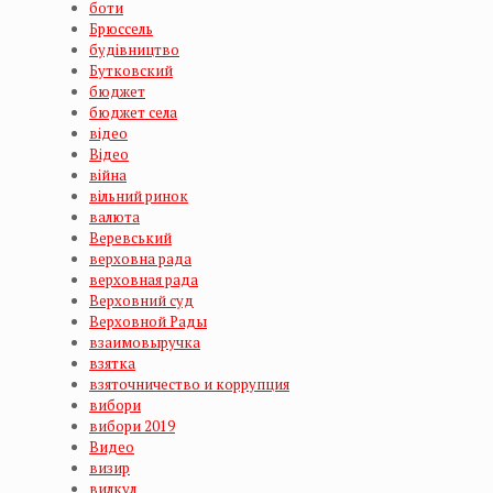
боти
Брюссель
будівництво
Бутковский
бюджет
бюджет села
відео
Відео
війна
вільний ринок
валюта
Веревський
верховна рада
верховная рада
Верховний суд
Верховной Рады
взаимовыручка
взятка
взяточничество и коррупция
вибори
вибори 2019
Видео
визир
вилкул