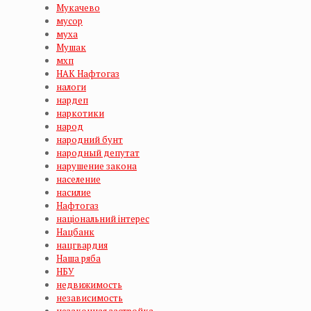
Мукачево
мусор
муха
Мушак
мхп
НАК Нафтогаз
налоги
нардеп
наркотики
народ
народний бунт
народный депутат
нарушение закона
население
насилие
Нафтогаз
національний інтерес
Нацбанк
нацгвардия
Наша ряба
НБУ
недвижимость
независимость