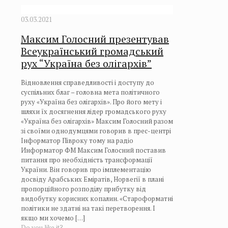
03.03.2021
Максим Голосний презентував
Всеукраїнський громадський
рух “Україна без олігархів”
Відновлення справедливості і доступу до
суспільних благ – головна мета політичного
руху «Україна без олігархів». Про його мету і
шляхи їх досягнення лідер громадського руху
«Україна без олігархів» Максим Голосний разом
зі своїми однодумцями говорив в прес-центрі
Інформатор Півроку тому на радіо
Информатор ФМ Максим Голосний поставив
питання про необхідність трансформації
України. Він говорив про імплементацію
досвіду Арабських Еміратів, Норвегії в плані
пропорційного розподілу прибутку від
видобутку корисних копалин. «Староформатні
політики не здатні на такі перетворення. І
якщо ми хочемо
[…]
Do you like it?