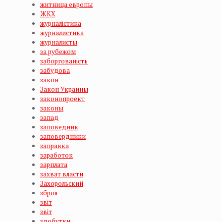
житница европы
ЖКХ
журналістика
журналистика
журналисты
за рубежом
заборгованість
забудова
закон
Закон Украины
законопроект
законы
запад
заповедник
заповердники
заправка
заработок
зарплата
захват власти
Захорольский
зброя
звiт
звіт
здобутки