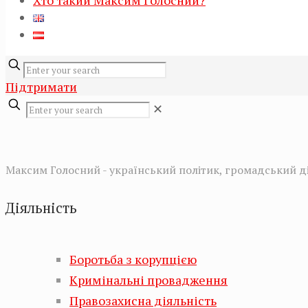
Хто такий Максим Голосний?
Підтримати
✕
Максим Голосний - український політик, громадський дія
Діяльність
Боротьба з корупцією
Кримінальні провадження
Правозахисна діяльність