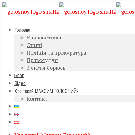
Головна
Єлизаветівка
Статті
Поліція та прокуратура
Правосуддя
З чим я борюсь
Блог
Відео
Хто такий МАКСИМ ГОЛОСНИЙ?
Контакт