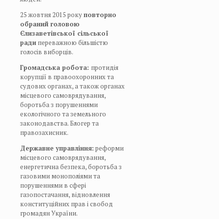
25
жовтня 2015 року
повторно
обраний головою
Єлизаветівської сільської
ради
переважною більшістю
голосів виборців.
Громадська робота:
протидія
корупції в правоохоронних та
судових органах, а також органах
місцевого самоврядування,
боротьба з порушеннями
екологічного та земельного
законодавства. Блогер та
правозахисник.
Державне управління:
реформи
місцевого самоврядування,
енергетична безпека, боротьба з
газовими монополіями та
порушеннями в сфері
газопостачання, відновлення
конституційних прав і свобод
громадян України.