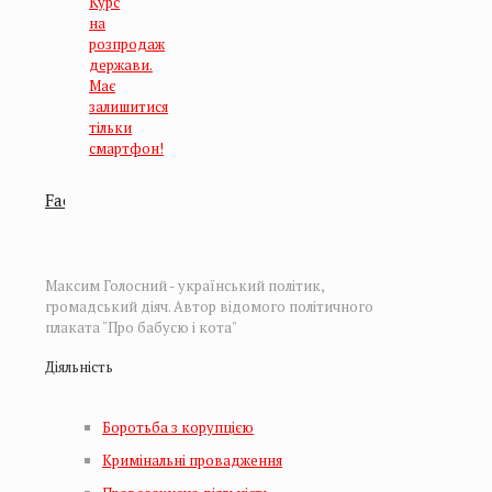
Курс
на
розпродаж
держави.
Має
залишитися
тільки
смартфон!
Facebook
Facebook
Максим Голосний - український політик,
громадський діяч. Автор відомого політичного
плаката "Про бабусю і кота"
Діяльність
Боротьба з корупцією
Кримінальні провадження