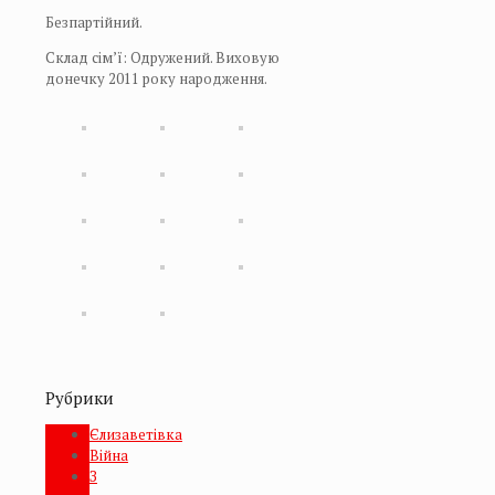
Безпартійний.
Склад сім’ї: Одружений. Виховую
донечку 2011 року народження.
Рубрики
Єлизаветівка
Війна
З