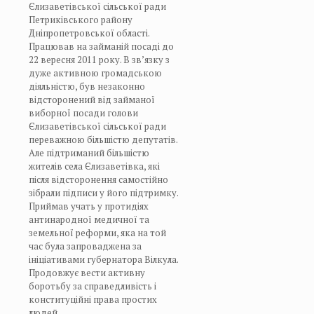
Єлизаветівської сільської ради
Петриківського району
Дніпропетровської області.
Працював на займаній посаді до
22 вересня 2011 року. В зв’язку з
дуже активною громадською
діяльністю, був незаконно
відсторонений від займаної
виборної посади голови
Єлизаветівської сільської ради
переважною більшістю депутатів.
Але підтриманий більшістю
жителів села Єлизаветівка, які
після відсторонення самостійно
зібрали підписи у його підтримку.
Приймав учать у протидіях
антинародної медичної та
земельної реформи, яка на той
час була запроваджена за
ініціативами губернатора Вілкула.
Продовжує вести активну
боротьбу за справедливість і
конституційні права простих
людей.