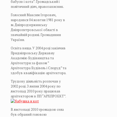
бабусю і кота”. Громадський і
політичний діяч,
правозахисник
.
Голосний Максим Ігорович,
народився 04 жовтня 1981 року в
м. Дніпродзержинську
Дніпропетровської області в
звичайній родині. Громадянин
України.
Освіта вища. У 2004 році закінчив
Придніпровську Державну
Академію Будівництва та
Архітектури за фахом ”
Архітектура Будівель і Споруд” та
здобув кваліфікацію архітектора.
Трудову діяльність розпочав у
2002 році. З липня 2004 року по
листопад 2010 року працював
архітектором в ПП “АРХПРОЕКТ”.
В листопаді 2010 громадою села
був обраний головою