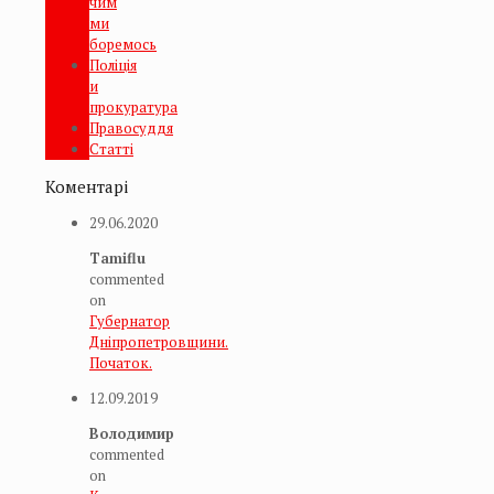
чим
ми
боремось
Поліція
и
прокуратура
Правосуддя
Статті
Коментарі
29.06.2020
Tamiflu
commented
on
Губернатор
Дніпропетровщини.
Початок.
12.09.2019
Володимир
commented
on